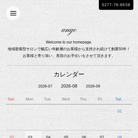
0277-76-6658
ange
Welcome to our homepage.
地域密着型サロンで幅広い年齢層のお客様から支持され続けて創業50年！
お客様と寄り添い、美容のお手伝いをさせて頂きます。
カレンダー
2026-08
2026-07
2026-09
Sun.
Mon.
Tue.
Wed.
Thu.
Fri.
Sat.
01
02
03
04
05
06
07
08